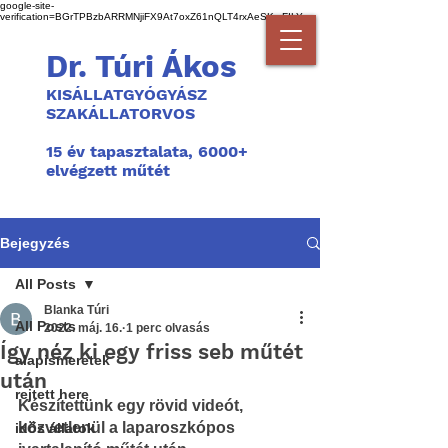
google-site-
verification=BGrTPBzbARRMNjiFX9At7oxZ61nQLT4rxAeSKmFILYg
Dr. Túri Ákos
KISÁLLATGYÓGYÁSZ
SZAKÁLLATORVOS
1
5 év tapasztalata, 6000+
elvégzett műtét
Bejegyzés
All Posts
Blanka Túri
All Posts
2022. máj. 16.
1 perc olvasás
Így néz ki egy friss seb műtét
alapismeretek
után
rejtett here
Készítettünk egy rövid videót, 
közvetlenül a laparoszkópos 
idős állatok