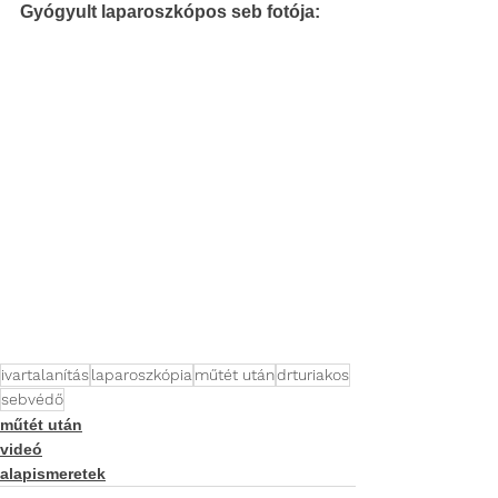
Gyógyult laparoszkópos seb fotója:
ivartalanítás
laparoszkópia
műtét után
drturiakos
sebvédő
műtét után
videó
alapismeretek