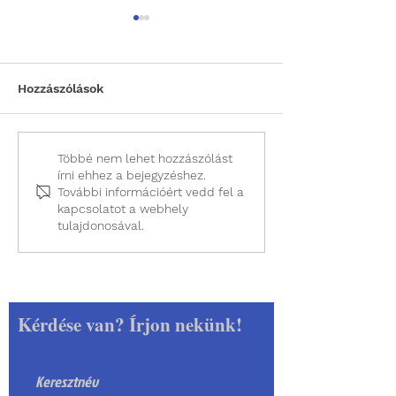
Hozzászólások
Laparoszkópos
Miért kímélete
Többé nem lehet hozzászólást
írni ehhez a bejegyzéshez.
ivartalanítás utáni mini,
laparoszkópos
További információért vedd fel a
a sebről készült videók
ivartalanítás?
kapcsolatot a webhely
tulajdonosával.
Kérdése van? Írjon nekünk!