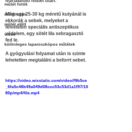
ivartalanító műtét után.
műtét fotók
Még egy 25-30 kg méretű kutyánál is 
műtét után
ekkorák a sebek, melyeket a 
műtét előtt
felvételen speciális antiszeptikus 
védelem, egy sötét lila sebragasztó 
videó
fed le.
különleges laparoszkópos műtétek
A gyógyulási folyamat után is szinte 
lehetetlen megtalálni a beforrt sebet.
https://video.wixstatic.com/video/f9b5ce
_6fa5c48b49a049d08ccc53c53d1a1f97/10
80p/mp4/file.mp4