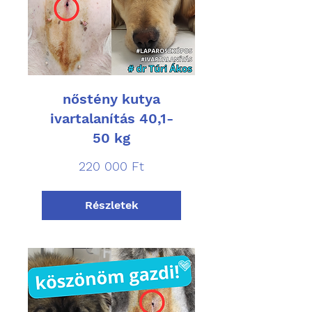
nőstény kutya
ivartalanítás 40,1-
50 kg
220 000
220 000 Ft
magyar
forint
Részletek