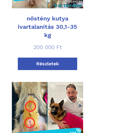
nőstény kutya
ivartalanítás 30,1-35
kg
200 000
200 000 Ft
magyar
forint
Részletek