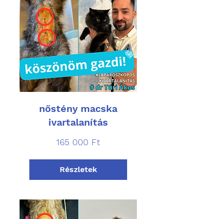
nőstény macska
ivartalanítás
165 000
165 000 Ft
magyar
forint
Részletek