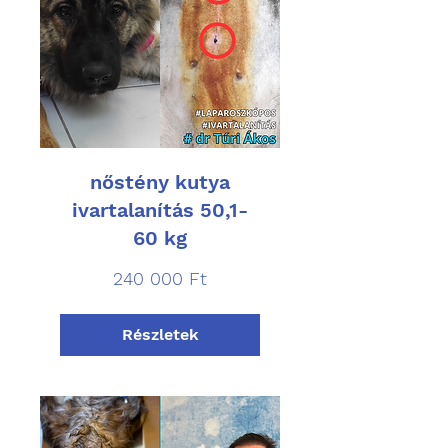
nőstény kutya
ivartalanítás 50,1-
60 kg
240 000
240 000 Ft
magyar
forint
Részletek