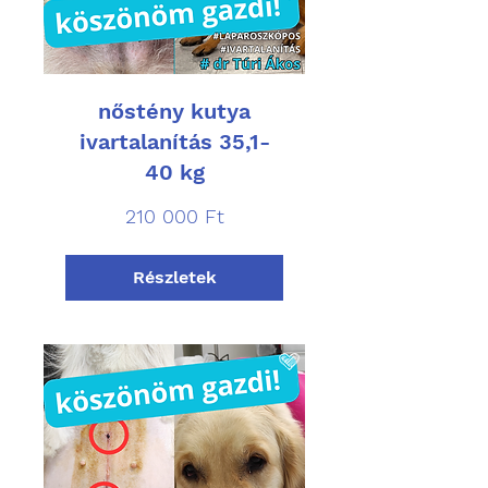
nőstény kutya
ivartalanítás 35,1-
40 kg
210 000
210 000 Ft
magyar
forint
Részletek