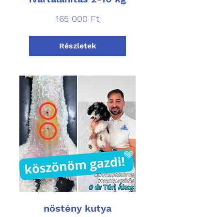
165 000
165 000 Ft
magyar
forint
Részletek
nőstény kutya