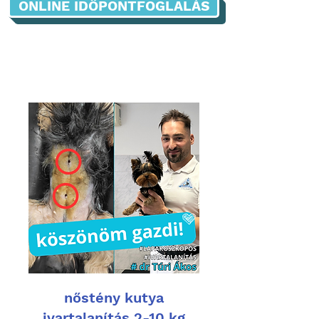
ONLINE IDŐPONTFOGLALÁS
nőstény kutya
ivartalanítás 2-10 kg