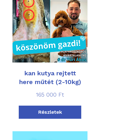
kan kutya rejtett
here műtét (2-10kg)
165 000
165 000 Ft
magyar
forint
Részletek