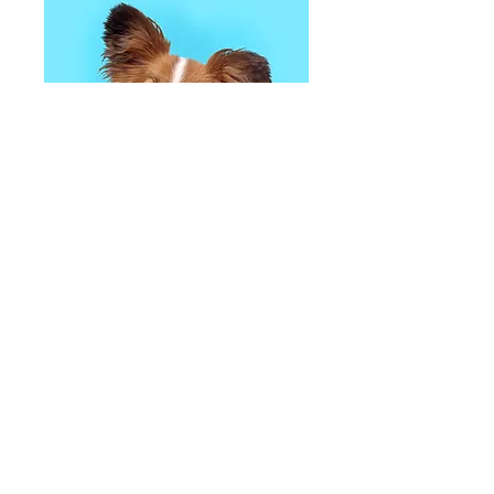
biopsziás
mintavétel
75 000
75 000 Ft
magyar
forint
Részletek