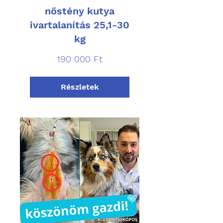
nőstény kutya
ivartalanítás 25,1-30
kg
190 000
190 000 Ft
magyar
forint
Részletek