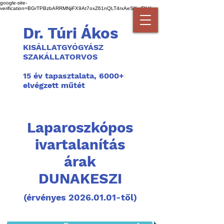
google-site-
verification=BGrTPBzbARRMNjiFX9At7oxZ61nQLT4rxAeSKmFILYg
Dr. Túri Ákos
KISÁLLATGYÓGYÁSZ
SZAKÁLLATORVOS
1
5 év tapasztalata, 6000+
elvégzett műtét
Laparoszkópos
ivartalanítás
árak
DUNAKESZI
(érvényes
2026.01.01
-től)