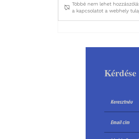
Többé nem lehet hozzászólás
a kapcsolatot a webhely tula
Miért nem kell
ivartalanítás során a
méhet is eltávolítani?
Kérdése 