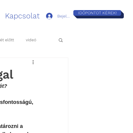
IDŐPONTOT KÉREK!
Kapcsolat
Bejelentkezés
ét előtt
videó
gal
ét?
csfontosságú, 
tározni a 