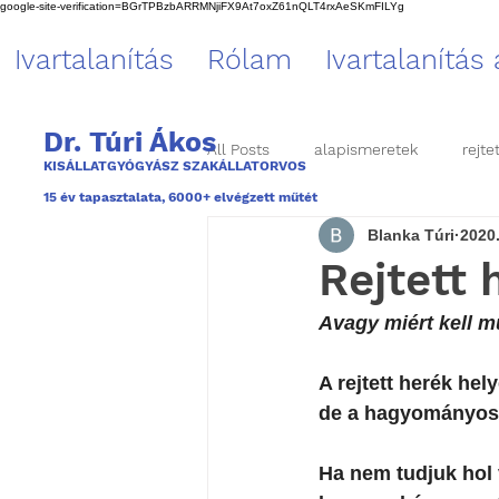
google-site-verification=BGrTPBzbARRMNjiFX9At7oxZ61nQLT4rxAeSKmFILYg
Ivartalanítás
Rólam
Ivartalanítás
Dr. Túri Ákos
All Posts
alapismeretek
rejte
KISÁLLATGYÓGYÁSZ SZAKÁLLATORVOS
1
5 év tapasztalata, 6000+ elvégzett műtét
Blanka Túri
2020.
különleges laparoszkópos műtéte
Rejtett 
Avagy miért kell m
A rejtett herék he
de a hagyományos 
Ha nem tudjuk hol 