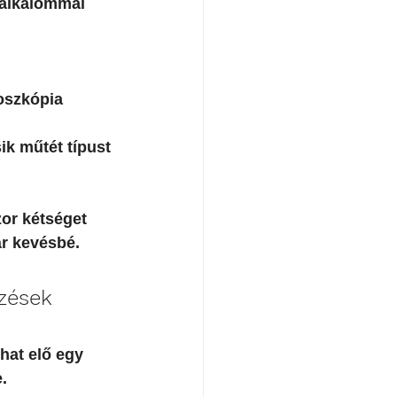
 alkalommal 
oszkópia 
ik műtét típust 
or kétséget 
ár kevésbé.
zések 
hat elő egy 
.