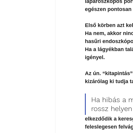
laparoszkópos port
egészen pontosan tu
Első körben azt ke
Ha nem, akkor ninc
hasűri endoszkópos
Ha a lágyékban talá
igényel. 
Az ún. “kitapintás
kizárólag ki tudja 
Ha hibás a m
rossz helyen
elkezdődik a keres
feleslegesen felvág