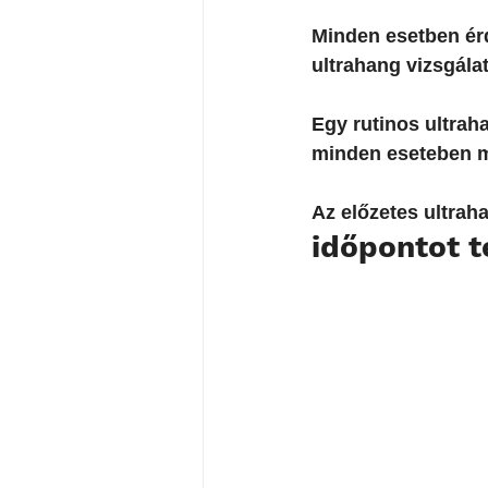
Minden esetben érd
ultrahang vizsgálato
Egy rutinos ultrah
minden eseteben meg
Az előzetes ultrah
időpontot 