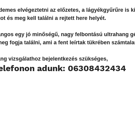
emes elvégeztetni az előzetes, a lágyékgyűrűre is ki
t és meg kell találni a rejtett here helyét.
angos egy jó minőségű, nagy felbontású ultrahang gé
 fogja találni, ami a fent leírtak tükrében számtalan
ang vizsgálathoz bejelentkezés szükséges, 
telefonon adunk: 06308432434