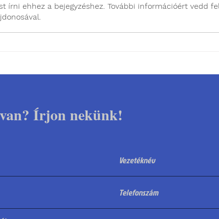
t írni ehhez a bejegyzéshez. További információért vedd fe
jdonosával.
Laparoszkópos
Mié
ivartalanítás utáni mini, a
lap
sebről készült videók
ivar
van? Írjon nekünk!