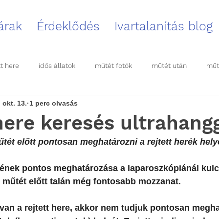
 árak
Érdeklődés
Ivartalanítás blog
tt here
idős állatok
műtét fotók
műtét után
műt
 okt. 13.
1 perc olvasás
k
here keresés ultrahang
űtét előtt pontosan meghatározni a rejtett herék hely
lyének pontos meghatározása a laparoszkópiánál kul
műtét előtt talán még fontosabb mozzanat.
van a rejtett here, akkor nem tudjuk pontosan megha