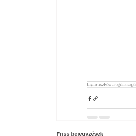
laparoszkópia
egészségüg
Friss bejegyzések