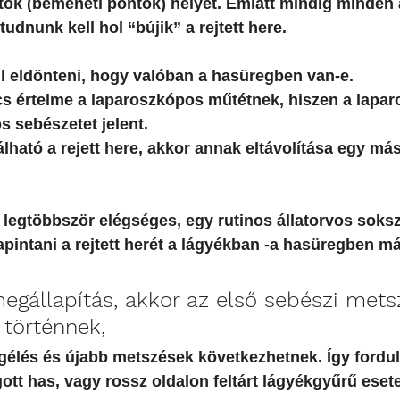
ok (bemeneti pontok) helyét. Emiatt mindig minden
dnunk kell hol “bújik” a rejtett here. 
ll eldönteni, hogy valóban a hasüregben van-e. 
s értelme a laparoszkópos műtétnek, hiszen a lapar
 sebészetet jelent. 
lható a rejett here, akkor annak eltávolítása egy más
” legtöbbször elégséges, egy rutinos állatorvos soksz
tapintani a rejtett herét a lágyékban -a hasüregben m
egállapítás, akkor az első sebészi mets
 történnek, 
gélés és újabb metszések következhetnek. Így fordul
ott has, vagy rossz oldalon feltárt lágyékgyűrű esete