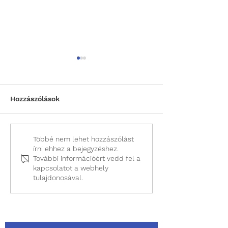
Hozzászólások
Miért válasszuk a
Előzetes vizsg
Többé nem lehet hozzászólást
írni ehhez a bejegyzéshez.
laparoszkópos
altatás bizton
További információért vedd fel a
ivartalanítást?
kapcsolatot a webhely
tulajdonosával.