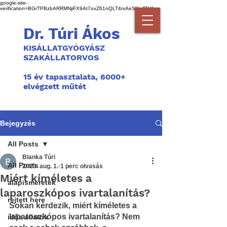
google-site-
verification=BGrTPBzbARRMNjiFX9At7oxZ61nQLT4rxAeSKmFILYg
Dr. Túri Ákos
KISÁLLATGYÓGYÁSZ
SZAKÁLLATORVOS
1
5 év tapasztalata, 6000+
elvégzett műtét
Bejegyzés
All Posts
Blanka Túri
All Posts
2023. aug. 1.
1 perc olvasás
Miért kíméletes a
alapismeretek
laparoszkópos ivartalanítás?
rejtett here
Sokan kérdezik, miért kíméletes a 
laparoszkópos ivartalanítás? Nem 
idős állatok