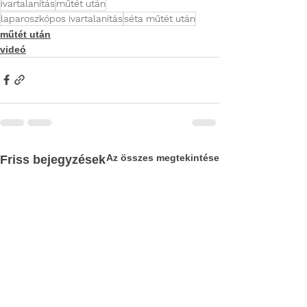
ivartalanítás
műtét után
laparoszkópos ivartalanítás
séta műtét után
műtét után
videó
Az összes megtekintése
Friss bejegyzések