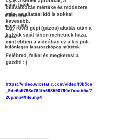
csak a sebek apróbbak, a 
műtét fotók
beavatkozás mértéke és módszere 
más, az altatási idő is sokkal 
műtét után
kevesebb.
műtét előtt
Egy rövid gépi (gázos) altatás után a 
kutyák saját lábon mehetnek haza, 
videó
mint ebben a videóban ez a kis puli.
különleges laparoszkópos műtétek
Felébred, felkel és megkeresi a 
gazdit! : )
https://video.wixstatic.com/video/f9b5ce
_9de6c5798c764fb698590790e7abcb5a/7
20p/mp4/file.mp4