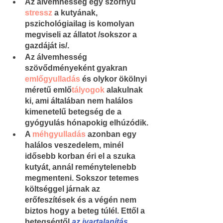
Az álvemhesség egy szörnyű 
stressz
 a kutyának, 
pszichológiailag is komolyan 
megviseli az állatot /sokszor a 
gazdáját is/.
Az álvemhesség 
szövődményeként gyakran 
emlőgyulladás
 és olykor ökölnyi 
méretű emlő
tályogok
 alakulnak 
ki, ami általában nem halálos 
kimenetelű betegség de a 
gyógyulás hónapokig elhúzódik.
A 
méhgyulladás
 azonban egy 
halálos veszedelem, minél 
idősebb korban éri el a szuka 
kutyát, annál reménytelenebb 
megmenteni. Sokszor tetemes 
költséggel járnak az 
erőfeszítések és a végén nem 
biztos hogy a beteg túlél. Ettől a 
betegségtől 
az ivartalanítás 