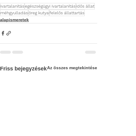
ivartalanítás
egészségügyi ivartalanítás
idős állat
méhgyulladás
öreg kutya
felelős állattartás
alapismeretek
Az összes megtekintése
Friss bejegyzések