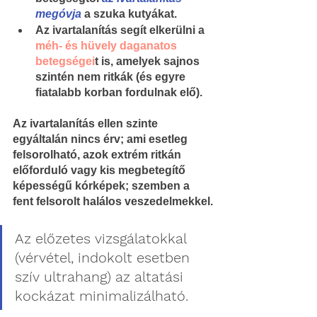
megóvja
 a szuka kutyákat.
Az ivartalanítás segít elkerülni a 
méh- és hüvely daganatos 
betegségei
t is, amelyek sajnos 
szintén nem ritkák (és egyre 
fiatalabb korban fordulnak elő).
Az ivartalanítás ellen szinte 
egyáltalán nincs érv; ami esetleg 
felsorolható, azok extrém ritkán 
előforduló vagy kis megbetegítő 
képességű kórképek; szemben a 
fent felsorolt halálos veszedelmekkel.
Az előzetes vizsgálatokkal 
(vérvétel, indokolt esetben 
szív ultrahang) az altatási 
kockázat minimalizálható.