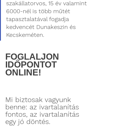
szakállatorvos, 15 év valamint 
6000-nél is több műtét 
tapasztalatával fogadja 
kedvencét Dunakeszin és 
Kecskeméten.
FOGLALJON 
IDŐPONTOT 
ONLINE!
Mi biztosak vagyunk 
benne: az ivartalanítás 
fontos, az ivartalanítás 
egy jó döntés. 