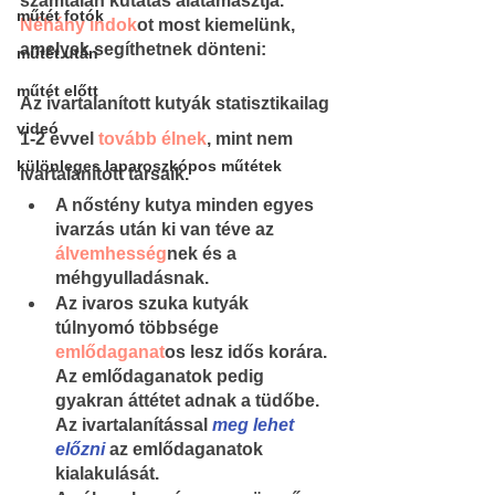
számtalan kutatás alátámasztja. 
műtét fotók
Néhány indok
ot most kiemelünk, 
amelyek segíthetnek dönteni:
műtét után
műtét előtt
Az ivartalanított kutyák statisztikailag 
videó
1-2 évvel 
tovább élnek
, mint nem 
különleges laparoszkópos műtétek
ivartalanított társaik.
A nőstény kutya minden egyes 
ivarzás után ki van téve az 
álvemhesség
nek és a 
méhgyulladásnak.
Az ivaros szuka kutyák 
túlnyomó többsége 
emlődaganat
os lesz idős korára. 
Az emlődaganatok pedig 
gyakran áttétet adnak a tüdőbe. 
Az ivartalanítással 
meg lehet 
előzni
 az emlődaganatok 
kialakulását.