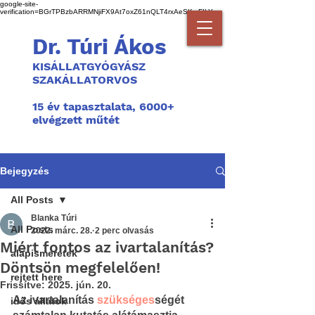
google-site-
verification=BGrTPBzbARRMNjiFX9At7oxZ61nQLT4rxAeSKmFILYg
Dr. Túri Ákos
KISÁLLATGYÓGYÁSZ
SZAKÁLLATORVOS
1
5 év tapasztalata, 6000+
elvégzett műtét
Bejegyzés
All Posts
Blanka Túri
All Posts
2022. márc. 28.
2 perc olvasás
Miért fontos az ivartalanítás?
alapismeretek
Döntsön megfelelően!
rejtett here
Frissítve:
2025. jún. 20.
Az ivartalanítás 
szükséges
ségét 
idős állatok