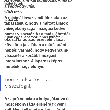
Az egyik, a fizikai lábadozás. A másik 
műtét fotók
a sebgyógyulás
.
műtét után
A minimál invazív műtétek után az 
műtét előtt
tapasztaljuk, hogy a műtött állatok 
videó
mozgékonysága, mozgási kedve 
hamar visszatér. Az altatás, ébredés 
különleges laparoszkópos műtétek
okozta fáradtság érzet elmúlását 
követően (általában a műtét utáni 
naptól) várható, hogy kedvencünk 
visszatér a korábbi mozgási 
intenzitáshoz. A laparoszkópos 
műtétek nagy előnye:
nem szükséges őket 
visszafogni.
Az apró sebekre a kutya jókedve és 
mozgékonysága ellenére figyelni 
kell. Meg kell óvni azokat a sártól, 