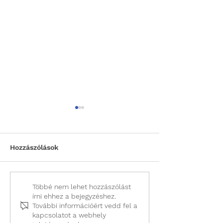
Hozzászólások
Miért nincs az
Miért válasszu
Többé nem lehet hozzászólást
írni ehhez a bejegyzéshez.
árlistában kan kutya
laparoszkópos
További információért vedd fel a
ivartalanítás?
ivartalanítást?
kapcsolatot a webhely