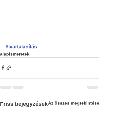
#ivartalanítás
alapismeretek
Az összes megtekintése
Friss bejegyzések