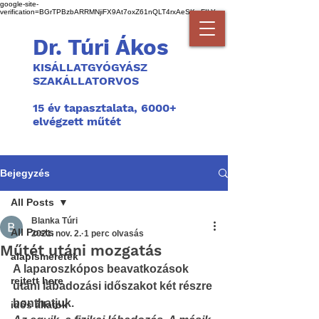
google-site-
verification=BGrTPBzbARRMNjiFX9At7oxZ61nQLT4rxAeSKmFILYg
Dr. Túri Ákos
KISÁLLATGYÓGYÁSZ
SZAKÁLLATORVOS
1
5 év tapasztalata, 6000+
elvégzett műtét
Bejegyzés
All Posts
Blanka Túri
All Posts
2021. nov. 2.
1 perc olvasás
Műtét utáni mozgatás
alapismeretek
A laparoszkópos beavatkozások 
rejtett here
utáni lábadozási időszakot két részre 
bonthatjuk.
idős állatok