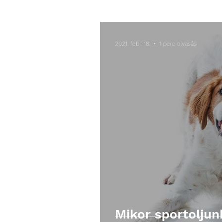
különleges laparoszkópos műtétek
2021. febr. 18.
1 perc olvasás
Mikor sportoljunk