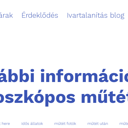
 árak
Érdeklődés
Ivartalanítás blog
ábbi informáci
oszkópos műté
t here
idős állatok
műtét fotók
műtét után
műté