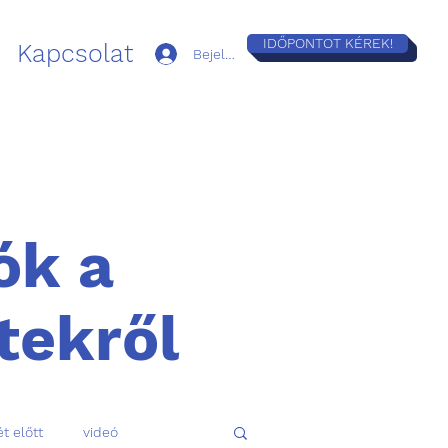
IDŐPONTOT KÉREK!
Kapcsolat
Bejelentkezés
ók a
tekről
t előtt
videó