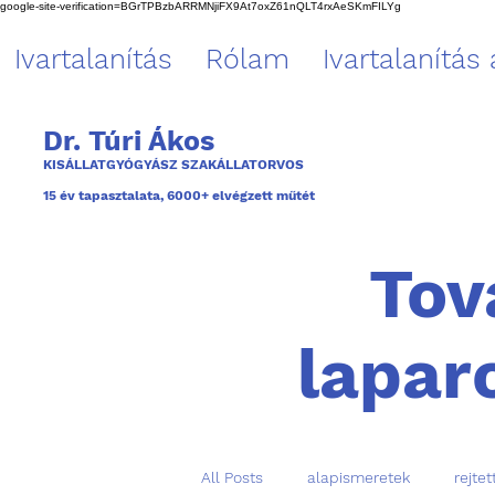
google-site-verification=BGrTPBzbARRMNjiFX9At7oxZ61nQLT4rxAeSKmFILYg
Ivartalanítás
Rólam
Ivartalanítás
Dr. Túri Ákos
KISÁLLATGYÓGYÁSZ SZAKÁLLATORVOS
1
5 év tapasztalata, 6000+ elvégzett műtét
Tov
lapar
All Posts
alapismeretek
rejtet