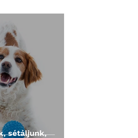
, sétáljunk,